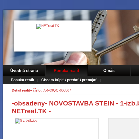
Úvodná strana
Ponuka realít
O nás
Ponuka realít
Chcem kúpiť / predať / prenajať
Detail reality číslo:
AR-09QQ-000307
-obsadeny- NOVOSTAVBA STEIN - 1-izb.by
NETreal.TK -