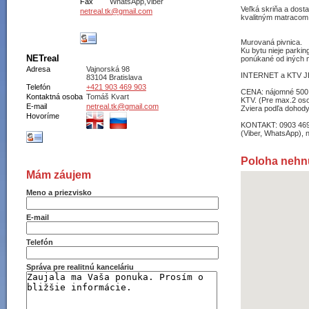
Fax
WhatsApp,Viber
Veľká skriňa a dost
netreal.tk@gmail.com
kvalitným matracom
Murovaná pivnica.
Ku bytu nieje parking
NETreal
ponúkané od iných m
Adresa
Vajnorská 98
INTERNET a KTV J
83104 Bratislava
Telefón
+421 903 469 903
CENA: nájomné 500
Kontaktná osoba
Tomáš Kvart
KTV. (Pre max.2 os
E-mail
netreal.tk@gmail.com
Zviera podľa dohody
Hovoríme
KONTAKT: 0903 46
(Viber, WhatsApp), 
Poloha nehn
Mám záujem
Meno a priezvisko
E-mail
Telefón
Správa pre realitnú kanceláriu