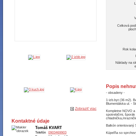
L
V
Celková pod
ploc
Rok kola
Náklady na s
Popis nehnut
- obsadeny -
1-izb.byt (36 m2).
Blumentálska ul. - S
Zobraziť viac
Kompletne NOVO a l
spotrebičmi, šporák
chladnička,mraznič
Kontaktné údaje
Balkón orientovaný 
Tomáš KVART
Telefón
0903469903
Kúpeľňa so sprcho