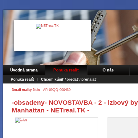
Úvodná strana
Ponuka realít
O nás
Ponuka realít
Chcem kúpiť / predať / prenajať
Detail reality číslo:
AR-09QQ-000430
-obsadeny- NOVOSTAVBA - 2 - izbový by
Manhattan - NETreal.TK -