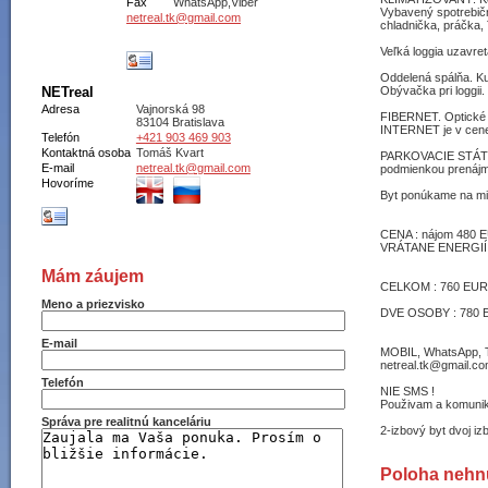
Fax
WhatsApp,Viber
Vybavený spotrebič
netreal.tk@gmail.com
chladnička, práčka, 
Veľká loggia uzavre
Oddelená spálňa. Ku
Obývačka pri loggii
NETreal
Adresa
Vajnorská 98
FIBERNET. Optické
83104 Bratislava
INTERNET je v cen
Telefón
+421 903 469 903
Kontaktná osoba
Tomáš Kvart
PARKOVACIE STÁTIE
E-mail
netreal.tk@gmail.com
podmienkou prenáj
Hovoríme
Byt ponúkame na mi
CENA : nájom 480 E
VRÁTANE ENERGIÍ,
Mám záujem
CELKOM : 760 EUR/
Meno a priezvisko
DVE OSOBY : 780 
E-mail
MOBIL, WhatsApp, T
netreal.tk@gmail.c
Telefón
NIE SMS !
Použivam a komuni
Správa pre realitnú kanceláriu
2-izbový byt dvoj iz
Poloha nehn