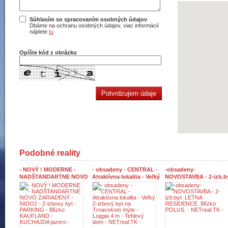
Súhlasím so spracovaním osobných údajov
Dbáme na ochranu osobných údajov, viac informácií
nájdete
tu
Opíšte kód z obrázku
Podobné reality
- NOVÝ ! MODERNE -
- obsadeny - CENTRAL -
-obsadeny-
NADŠTANDARTNE NOVO
Atraktívna lokalita - Veľký
NOVOSTAVBA - 2-izb.by
ZARIADENÝ - NIDO2 - 2-
2-izbový byt na
LETNA RESIDENCE.
izbovy byt - PARKING -
Trnavskom mýte - Loggia
Blízko POLUS. -
Blízko KAUFLAND -
4 m - Tehlový dom -
NETreal.TK -
KUCHAJDA jazero -
NETreal.TK -