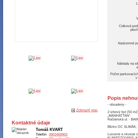
L
V
Celková pod
ploc
Nadzemné po
Náklady na s
Počet parkovacích
v
Popis nehnut
- obsadeny -
Zobraziť viac
2-izbový byt (50 m2
„MANHATTAN“.
Račianská ul. - BAII
Kontaktné údaje
Blízko OC SLIMÁK, V
Tomáš KVART
Luxusne a vkusne z
Telefón
0903469903
KLIMATIZOVANÝ. Ko