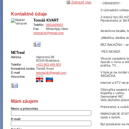
Zobraziť viac
- OBSADENY -
S výhradním súhlas
Kontaktné údaje
2-izbový byt (62 m2
Tomáš KVART
Plynárenská ul. BA 
..
Telefón
0903469903
Fax
WhatsApp,Viber
Atraktívna lokalita
netreal.tk@gmail.com
„Miletička, ideálna 
BEZ BALKÓNU – pre 
-PES NEVADÍ-
NETreal
Adresa
Vajnorská 98
Vkusne zariadený b
83104 Bratislava
šporák s rúrou a s
Telefón
+421 903 469 903
práčka, TV …
Kontaktná osoba
Tomáš Kvart
V byte je na rozd
E-mail
netreal.tk@gmail.com
SEDAČKA.
Hovoríme
Internet a KTV nie je
Obývačka spojená s
Kúpeľňa s vaňou.
Samostatné WC.
Veľa úložného priest
Mám záujem
Priestranný a vzduš
Meno a priezvisko
PARKOVACIE STÁTIE 
spolu s bytom.
E-mail
Byt ponúkame na mi