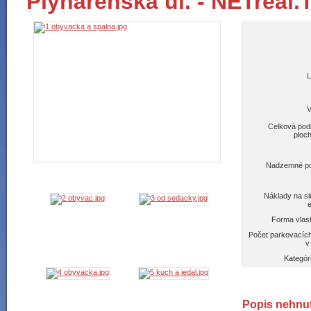
Plynárenská ul. - NETreal.
L
V
Celková pod
ploc
Nadzemné po
Náklady na s
Forma vlas
Počet parkovacích
v
Kategór
Popis nehnut