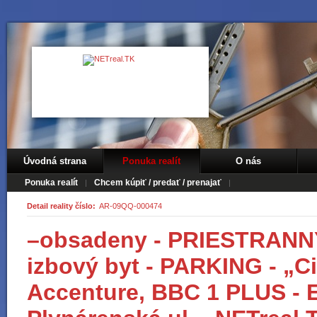
Úvodná strana
Ponuka realít
O nás
Ponuka realít
Chcem kúpiť / predať / prenajať
Detail reality číslo:
AR-09QQ-000474
–obsadeny - PRIESTRANNÝ 
izbový byt - PARKING - „Ci
Accenture, BBC 1 PLUS -