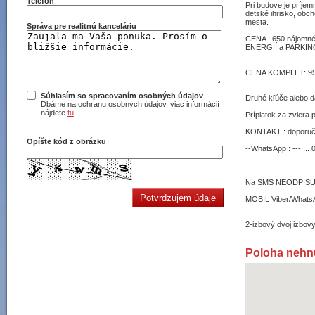
Telefón
Pri budove je príje
detské ihrisko, obc
mesta.
Správa pre realitnú kanceláriu
CENA : 650 nájomné
ENERGIÍ a PARKIN
CENA KOMPLET: 95
Súhlasím so spracovaním osobných údajov
Druhé kľúče alebo d
Dbáme na ochranu osobných údajov, viac informácií
nájdete
tu
Príplatok za zviera
KONTAKT : doporuču
Opíšte kód z obrázku
--WhatsApp : --- ...
Na SMS NEODPISUJE
MOBIL Viber/WhatsA
2-izbový dvoj izbov
Poloha nehn