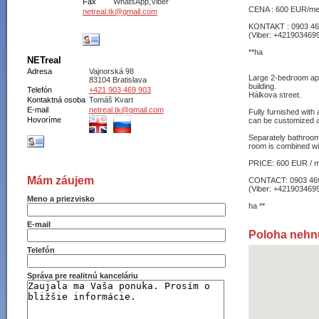
Fax
WhatsApp,Viber
CENA : 600 EUR/m
netreal.tk@gmail.com
KONTAKT : 0903 46
(Viber: +421903469
**ha
NETreal
Adresa
Vajnorská 98
Large 2-bedroom apa
83104 Bratislava
building.
Telefón
+421 903 469 903
Hálkova street.
Kontaktná osoba
Tomáš Kvart
E-mail
netreal.tk@gmail.com
Fully furnished with
Hovoríme
can be customized an
Separately bathroom 
room is combined wi
PRICE: 600 EUR / mon
Mám záujem
CONTACT: 0903 469
(Viber: +421903469
Meno a priezvisko
ha **
E-mail
Poloha nehn
Telefón
Správa pre realitnú kanceláriu