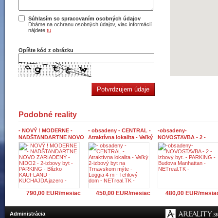
Súhlasím so spracovaním osobných údajov
Dbáme na ochranu osobných údajov, viac informácií
nájdete
tu
Opíšte kód z obrázku
Podobné reality
- NOVÝ ! MODERNE -
- obsadeny - CENTRAL -
-obsadeny-
NADŠTANDARTNE NOVO
Atraktívna lokalita - Veľký
NOVOSTAVBA - 2 -
ZARIADENÝ - NIDO2 - 2-
2-izbový byt na
izbový byt. - PARKING 
izbovy byt - PARKING -
Trnavskom mýte - Loggia
Budova Manhattan -
Blízko KAUFLAND -
4 m - Tehlový dom -
NETreal.TK -
KUCHAJDA jazero -
NETreal.TK -
790,00 EUR/mesiac
450,00 EUR/mesiac
480,00 EUR/mesia
Administrácia