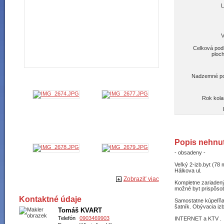
L
V
Celková pod
ploc
Nadzemné po
Rok kola
Popis nehnut
- obsadeny -
Veľký 2-izb.byt (78
Hálkova ul.
Zobraziť viac
Kompletne zariadený 
možné byt prispôsob
Kontaktné údaje
Samostatne kúpeľňa
šatník. Obývacia iz
Tomáš KVART
Telefón
0903469903
INTERNET a KTV .