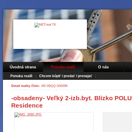
Úvodná strana
Ponuka realít
O nás
Ponuka realít
Chcem kúpiť / predať / prenajať
Detail reality číslo:
AR-09QQ-000098
-obsadeny- Veľký 2-izb.byt. Blízko POL
Residence