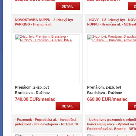
DETAIL
D
NOVOSTAVBA NUPPU - 2-izbový byt -
- NOVÝ - 1,5- izbový byt - N
PARKING - Hraničná ul.
NUPPU - Hraničná ul. - NETreal
Prenájom, 2-izb. byt
Prenájom, 2-izb. byt
Bratislava - Ružinov
Bratislava - Ružinov
740,00 EUR/mesiac
660,00 EUR/mesiac
DETAIL
D
- Pozemok - Popradská ul. - Investičná
- Lukratívny pozemok s prípoj
príležitosť - Pre developera - NETreal.TK
konci slepej ulice - Výhľad na T
-
Podkoreňová ul. Brezno - NETr