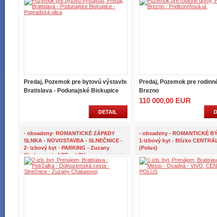
Predaj, Pozemok pre bytovú výstavbu
Predaj, Pozemok pre rodin
Bratislava - Podunajské Biskupice
Brezno
110 000,00 EUR
DETAIL
D
- obsadeny- ROMANTICKÉ ZÁPADY
- obsadeny - ROMANTICKÉ BÝ
SLNKA - NOVOSTAVBA - SLNEČNICE -
1-izbový byt - Blízko CENTRÁ
2- izbový byt - PARKING - Zuzany
(Polus)
Chalupovej - NETreal.TK -