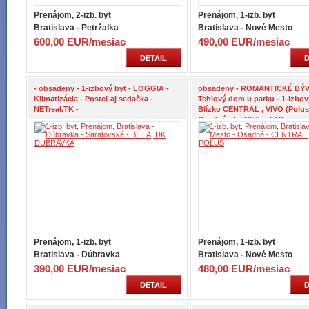
Prenájom, 2-izb. byt
Prenájom, 1-izb. byt
Bratislava - Petržalka
Bratislava - Nové Mesto
600,00 EUR/mesiac
490,00 EUR/mesiac
DETAIL
D
- obsadeny - 1-izbový byt - LOGGIA -
obsadeny - ROMANTICKÉ BÝV
Klimatizácia - Posteľ aj sedačka -
Tehlový dom u parku - 1-izbový
NETreal.TK -
Blízko CENTRAL , VIVO (Polus)
Osadná ul. - NETreal.TK -
Prenájom, 1-izb. byt
Prenájom, 1-izb. byt
Bratislava - Dúbravka
Bratislava - Nové Mesto
390,00 EUR/mesiac
480,00 EUR/mesiac
DETAIL
D