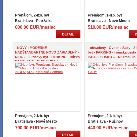
Prenájom, 2-izb. byt
Prenájom, 1-izb. byt
Bratislava - Petržalka
Bratislava - Nové Mesto
600,00 EUR/mesiac
510,00 EUR/mesiac
DETAIL
D
- NOVÝ ! MODERNE -
- obsadeny - Ovocne Sady - 2-
NADŠTANDARTNE NOVO ZARIADENÝ -
byt - PARKING - Ivánská cesta
NIDO2 - 2-izbovy byt - PARKING - Blízko
IKEA, LETISKO .. - NETreal.TK 
KAUFLAND - KUCHAJDA jazero -
Prenájom, 2-izb. byt
Prenájom, 2-izb. byt
Bratislava - Nové Mesto
Bratislava - Ružinov
790,00 EUR/mesiac
440,00 EUR/mesiac
DETAIL
D