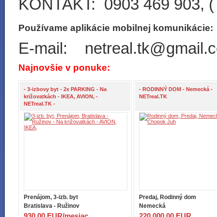
KONTAKT: 0903 469 903, ( 
Používame aplikácie mobilnej komunikácie
E-mail: netreal.tk@gmail.
Najnovšie v ponuke:
- 3-izbovy byt - 2x PARKING - Na
- RODINNÝ DOM - Nemecká -
križovatkách - IKEA, AVION, -
NETreal.TK
NETreal.TK -
Prenájom, 3-izb. byt
Predaj, Rodinný dom
Bratislava - Ružinov
Nemecká
930,00 EUR/mesiac
220 000,00 EUR