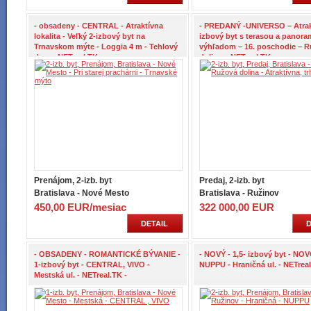
- obsadeny - CENTRAL - Atraktívna
- PREDANÝ -UNIVERSO – Atrak
lokalita - Veľký 2-izbový byt na
izbový byt s terasou a panor
Trnavskom mýte - Loggia 4 m - Tehlový
výhľadom – 16. poschodie – 
dom - NETreal.TK -
dolina – NETreal.TK -
Prenájom, 2-izb. byt
Predaj, 2-izb. byt
Bratislava - Nové Mesto
Bratislava - Ružinov
450,00 EUR/mesiac
322 000,00 EUR
DETAIL
D
- OBSADENY - ROMANTICKÉ BÝVANIE -
- NOVÝ - 1,5- izbový byt - N
1-izbový byt - CENTRAL, VIVO -
NUPPU - Hraničná ul. - NETreal
Mestská ul. - NETreal.TK -