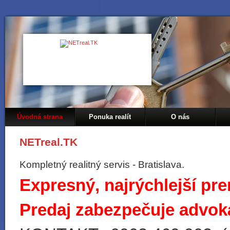
Úvodná strana
Ponuka realít
O nás
NETreal.TK
Kompletný realitný servis - Bratislava.
Expresný, najrýchlejší pre
Predaj zabezpečuje advoká